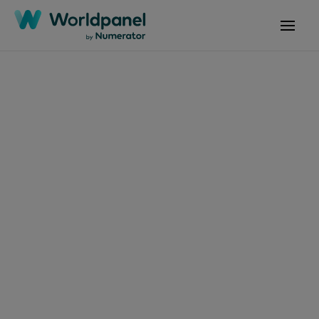
Articles
September 10, 2024
El consumo masivo en
la canasta básica de
los hogares en Perú
mantiene un
crecimiento positivo