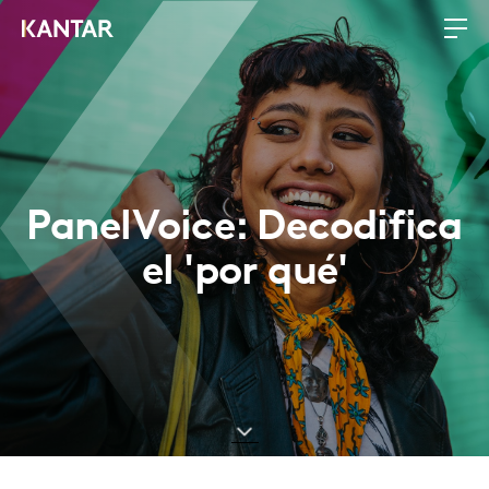
PanelVoice: Decodifica
el 'por qué'