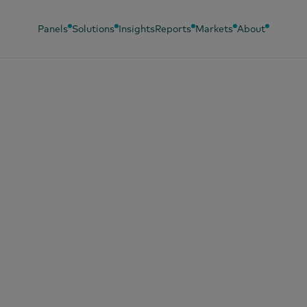
Panels
Solutions
Insights
Reports
Markets
About
, 2024
24夏季洗髮趨勢，
護理到控油清爽，年
代洗髮精購買關鍵字