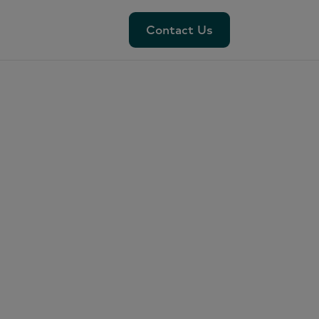
Contact Us
Contact Us
從頭
輕
解