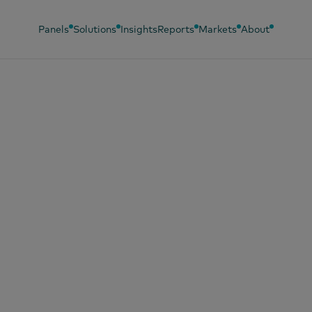
Panels
Solutions
Insights
Reports
Markets
About
, 2025
单身经济Vol.1：
消费大盘点